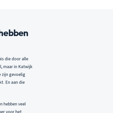
 hebben
s die door alle
l, maar in Katwijk
e zijn gevoelig
t. En aan die
en hebben veel
er voor het