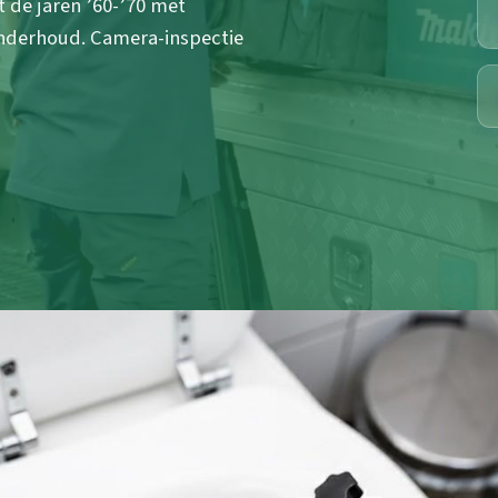
t de jaren ’60-’70 met
nderhoud. Camera-inspectie