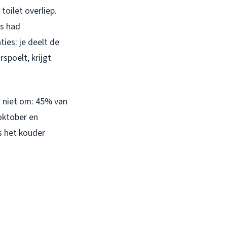
oilet overliep.
es had
ties: je deelt de
spoelt, krijgt
r niet om: 45% van
oktober en
s het kouder