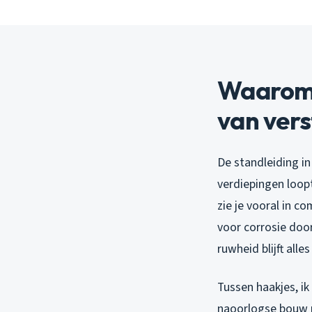
Waarom 
van ver
De standleiding i
verdiepingen loopt
zie je vooral in co
voor corrosie doo
ruwheid blijft alle
Tussen haakjes, ik
naoorlogse bouw m