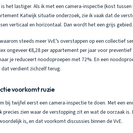
k is het lastiger. Als ik met een camera-inspectie (kost tussen
tement Katwijk situatie onderzoek, zie ik vaak dat de verst
en verticaal en horizontaal. Dan wordt het een grijs gebied.
t waarom steeds meer VvE’s overstappen op een collectief se
lex ongeveer €8,28 per appartement per jaar voor preventief
 maar je reduceert noodoproepen met 72%. En een noodoproe
 dat verdient zichzelf terug.
tie voorkomt ruzie
 om bij twijfel eerst een camera-inspectie te doen. Met een
k precies zien waar de verstopping zit en wat de oorzaak is.
oordelijk is, en dat voorkomt discussies binnen de VvE.