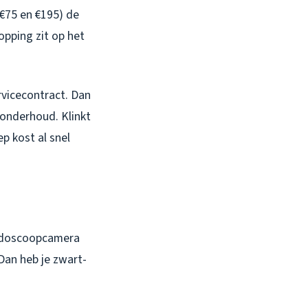
 €75 en €195) de
opping zit op het
rvicecontract. Dan
 onderhoud. Klinkt
p kost al snel
 endoscoopcamera
 Dan heb je zwart-