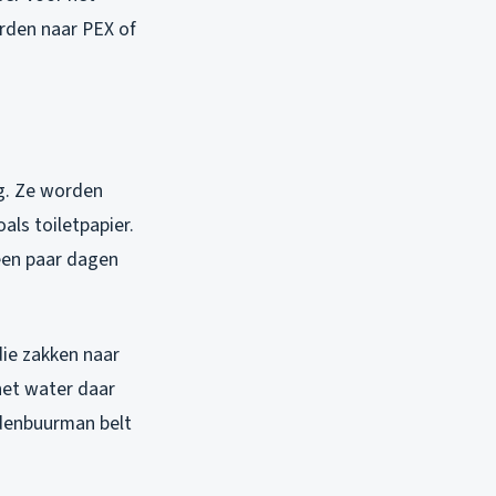
orden naar PEX of
ng. Ze worden
als toiletpapier.
 een paar dagen
die zakken naar
het water daar
edenbuurman belt