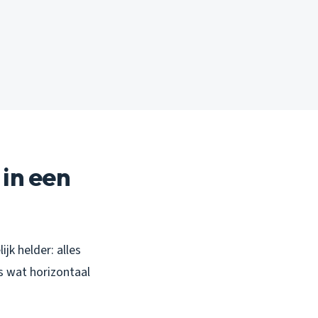
 in een
ijk helder: alles
es wat horizontaal