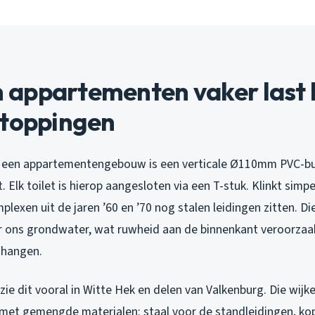
appartementen vaker last
stoppingen
n een appartementengebouw is een verticale Ø110mm PVC-bui
. Elk toilet is hierop aangesloten via een T-stuk. Klinkt simpe
mplexen uit de jaren ’60 en ’70 nog stalen leidingen zitten. Di
r ons grondwater, wat ruwheid aan de binnenkant veroorzaak
s hangen.
 zie dit vooral in Witte Hek en delen van Valkenburg. Die wijk
et gemengde materialen: staal voor de standleidingen, kop