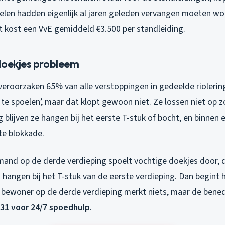
delen hadden eigenlijk al jaren geleden vervangen moeten w
t kost een VvE gemiddeld €3.500 per standleiding.
doekjes probleem
veroorzaken 65% van alle verstoppingen in gedeelde rioleri
 te spoelen’, maar dat klopt gewoon niet. Ze lossen niet op zo
g blijven ze hangen bij het eerste T-stuk of bocht, en binnen
te blokkade.
emand op de derde verdieping spoelt vochtige doekjes door, 
 hangen bij het T-stuk van de eerste verdieping. Dan begint 
e bewoner op de derde verdieping merkt niets, maar de ben
 31 voor 24/7 spoedhulp
.