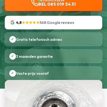
NU BEREIKBAAR
BEL 085 019 54 31
4,8
★★★★★
568 Google reviews
✓
Gratis telefonisch advies
✓
3 maanden garantie
✓
Vaste prijs vooraf