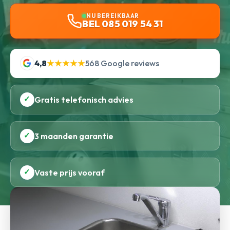
NU BEREIKBAAR
BEL 085 019 54 31
4,8
★★★★★
568 Google reviews
✓
Gratis telefonisch advies
✓
3 maanden garantie
✓
Vaste prijs vooraf