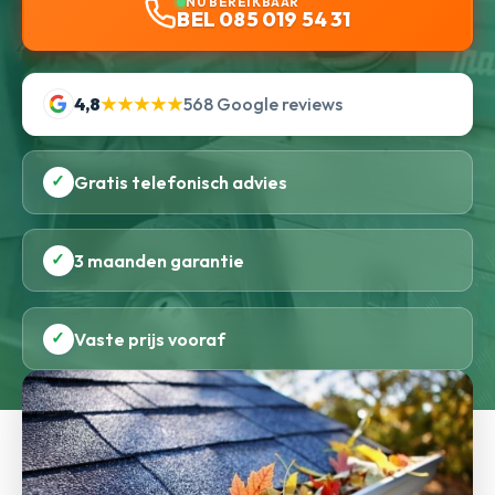
NU BEREIKBAAR
BEL 085 019 54 31
4,8
★★★★★
568 Google reviews
✓
Gratis telefonisch advies
✓
3 maanden garantie
✓
Vaste prijs vooraf