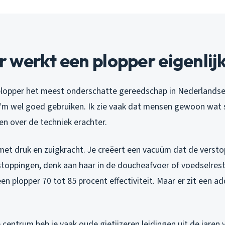
werkt een plopper eigenlij
 plopper het meest onderschatte gereedschap in Nederlands
‘m wel goed gebruiken. Ik zie vaak dat mensen gewoon wat
en over de techniek erachter.
et druk en zuigkracht. Je creëert een vacuüm dat de verstopp
stoppingen, denk aan haar in de doucheafvoer of voedselrest
en plopper 70 tot 85 procent effectiviteit. Maar er zit een a
centrum heb je vaak oude gietijzeren leidingen uit de jaren vij