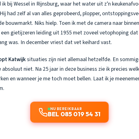
ik bij Wessel in Rijnsburg, waar het water uit z’n keukenaf
 Hij had zelf al van alles geprobeerd, plopper, ontstoppingsvee
de bouwmarkt. Niks hielp. Toen ik met de camera naar binnen 
een gietijzeren leiding uit 1955 met zoveel vetophoping dat
ng was. In december vriest dat vet keihard vast.
opt Katwijk
situaties zijn niet allemaal hetzelfde. En sommige
absoluut niet. Na 25 jaar in deze business zie ik precies wel
en en wanneer je me toch moet bellen. Laat ik je meenemen
m.
NU BEREIKBAAR
BEL 085 019 54 31