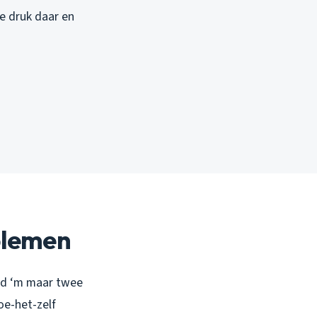
e druk daar en
blemen
had ‘m maar twee
oe-het-zelf