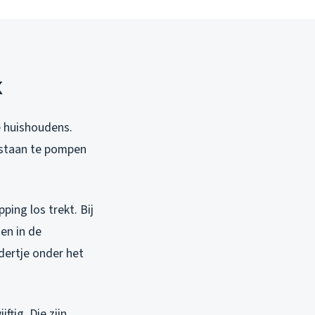
k
e huishoudens.
 staan te pompen
ing los trekt. Bij
en in de
ddertje onder het
ftig. Die zijn