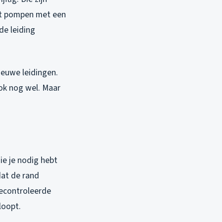
aat pompen met een
de leiding
nieuwe leidingen.
ok nog wel. Maar
ie je nodig hebt
dat de rand
gecontroleerde
loopt.