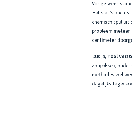
Vorige week stond 
Halfvier ’s nachts.
chemisch spul uit 
probleem meteen: 
centimeter doorga
Dus ja,
riool verst
aanpakken, andere 
methodes wel werk
dagelijks tegenko