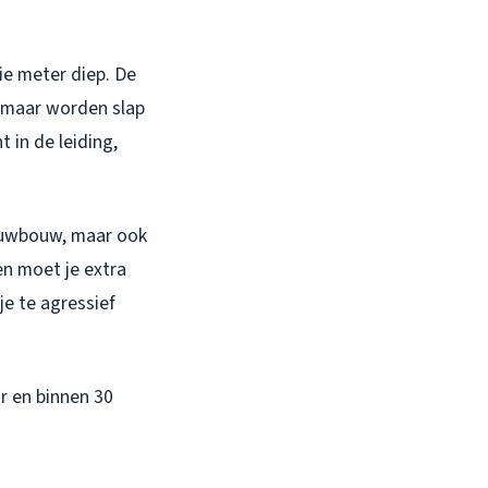
ie meter diep. De
, maar worden slap
 in de leiding,
nieuwbouw, maar ook
en moet je extra
je te agressief
ar en binnen 30