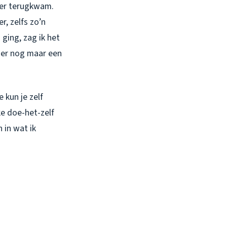
voer terugkwam.
r, zelfs zo’n
ging, zag ik het
 er nog maar een
 kun je zelf
ke doe-het-zelf
 in wat ik