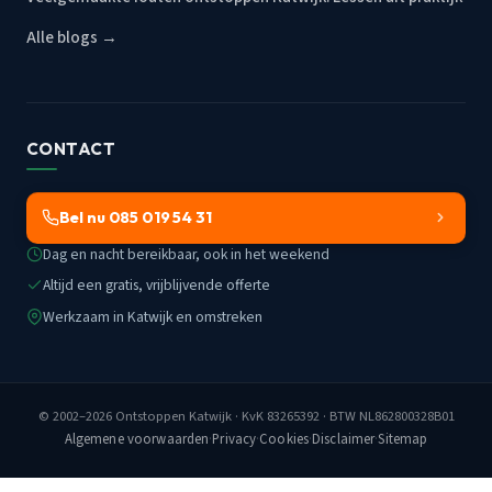
Alle blogs →
CONTACT
Bel nu 085 019 54 31
Dag en nacht bereikbaar, ook in het weekend
Altijd een gratis, vrijblijvende offerte
Werkzaam in Katwijk en omstreken
© 2002–2026
Ontstoppen Katwijk
· KvK 83265392 · BTW NL862800328B01
Algemene voorwaarden
·
Privacy
·
Cookies
·
Disclaimer
·
Sitemap