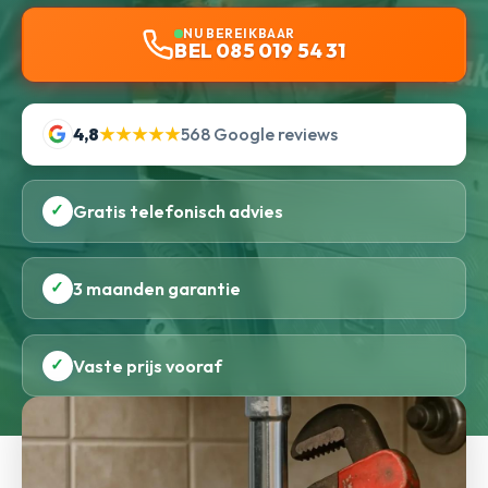
NU BEREIKBAAR
BEL 085 019 54 31
4,8
★★★★★
568 Google reviews
✓
Gratis telefonisch advies
✓
3 maanden garantie
✓
Vaste prijs vooraf