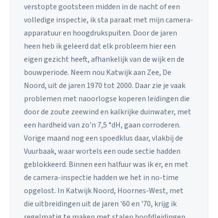
verstopte gootsteen midden in de nacht of een
volledige inspectie, ik sta paraat met mijn camera-
apparatuur en hoogdrukspuiten. Door de jaren
heen heb ik geleerd dat elk probleem hier een
eigen gezicht heeft, afhankelijk van de wijk en de
bouwperiode. Neem nou Katwijk aan Zee, De
Noord, uit de jaren 1970 tot 2000. Daar zie je vaak
problemen met naoorlogse koperen leidingen die
door de zoute zeewind en kalkrijke duinwater, met
een hardheid van zo'n 7,5 °dH, gaan corroderen.
Vorige maand nog een spoedklus daar, vlakbij de
Vuurbaak, waar wortels een oude sectie hadden
geblokkeerd. Binnen een halfuur was ik er, en met
de camera-inspectie hadden we het in no-time
opgelost. In Katwijk Noord, Hoornes-West, met
die uitbreidingen uit de jaren '60 en '70, krijg ik
regelmatig te maken met stalen hoofdleidingen