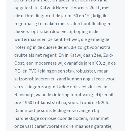
de camera-inspectie hadden we het in no-time
opgelost. In Katwijk Noord, Hoornes-West, met
die uitbreidingen uit de jaren '60 en '70, krijg ik
regelmatig te maken met stalen hoofdleidingen
die verstopt raken door vetophoping in de
wintermaanden. Je kent het wel, die gemengde
riolering in de oudere delen, die zorgt voor extra
drukte als het regent. En in Katwijk aan Zee, Zuid-
Oost, een modernere wijk vanaf de jaren '80, zijn de
PE- en PVC-leidingen een stuk robuuster, maar
seizoensbladeren en zand kunnen nog steeds voor
verrassingen zorgen. Ik doe ook veel klussen in
Rijnsburg, waar de riolering loopt van gietijzer uit
pre-1960 tot kunststof nu, vooral rond de N206.
Daar moet je soms leidingen vervangen bij
hardnekkige corrosie door de bodem, maar met
onze vast tarief vooraf en drie maanden garantie,