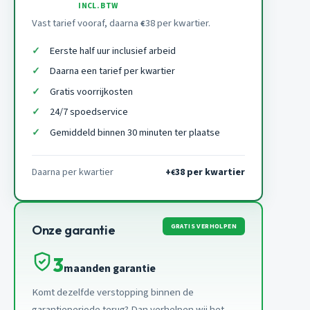
INCL. BTW
Vast tarief vooraf, daarna
38 per kwartier.
€
Eerste half uur inclusief arbeid
Daarna een tarief per kwartier
Gratis voorrijkosten
24/7 spoedservice
Gemiddeld binnen 30 minuten ter plaatse
Daarna per kwartier
+
38 per kwartier
€
GRATIS VERHOLPEN
Onze garantie
3
maanden garantie
Komt dezelfde verstopping binnen de
garantieperiode terug? Dan verhelpen wij het