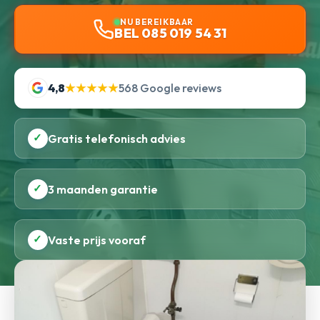
NU BEREIKBAAR
BEL 085 019 54 31
4,8
★★★★★
568 Google reviews
✓
Gratis telefonisch advies
✓
3 maanden garantie
✓
Vaste prijs vooraf