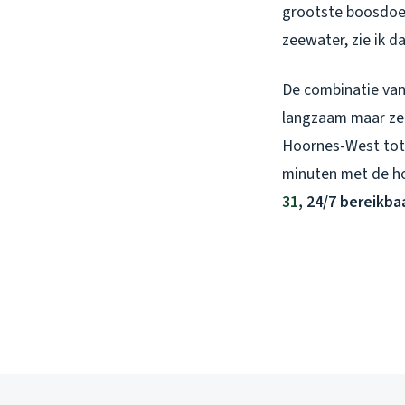
grootste boosdoen
zeewater, zie ik d
De combinatie van 
langzaam maar zek
Hoornes-West tot 
minuten met de h
31
, 24/7 bereikb