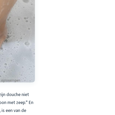
zijn douche niet
choon met zeep.” En
 is een van de