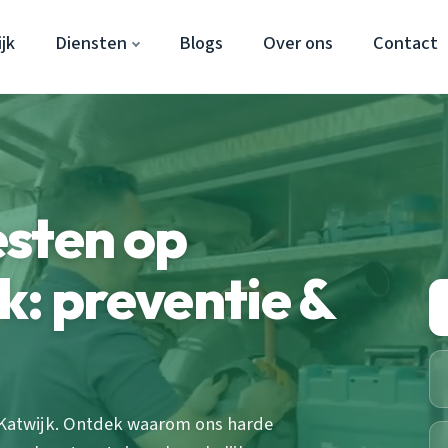
jk
Diensten
Blogs
Over ons
Contact
esten op
k: preventie &
n Katwijk. Ontdek waarom ons harde