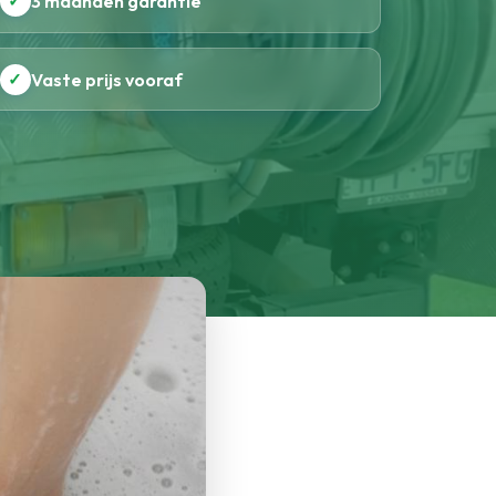
✓
3 maanden garantie
✓
Vaste prijs vooraf